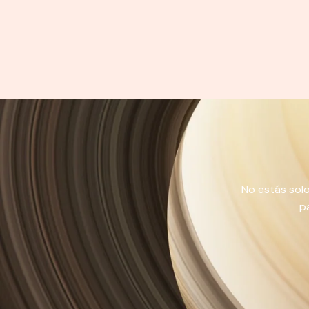
No estás solo
p