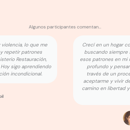
Algunos participantes comentan...
ogar con poca comunicación y mucho dolor,
mpre ser aceptada por mis padres. Repetí
en mi matrimonio, lo que me llevó a un vacío
pensamientos suicidas. Dios me llamó y, a
n proceso de sanidad, aprendí a perdonar,
ivir desde el amor incondicional de Él. Hoy
ertad y construyo relaciones auténticas con
mi familia.
Claudia Di Liddo