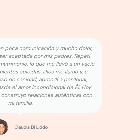
Gracias a un encuentro con Jesús y al proceso de sa
en el Ministerio Restauración, aprendí a perdonar, solta
culpa y recibir el amor de Dios. Hoy puedo vivir en libe
comparto mi testimonio para que sepas que, sin import
dolor, Dios puede restaurarte y darte esperanza.
Darío Zapata