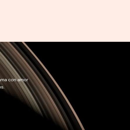
llama con amor
s.