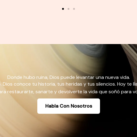
Donde hubo ruina, Dios puede levantar una nueva vida.
. Dios conoce tu historia, tus heridas y tus silencios. Hoy te 
ara restaurarte, sanarte y devolverte la vida que soñó para vo
Habla Con Nosotros