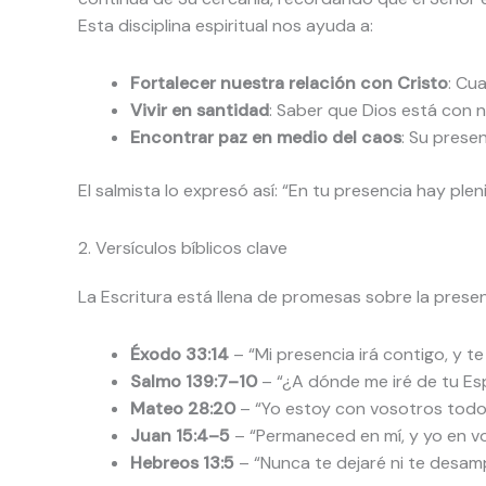
Esta disciplina espiritual nos ayuda a:
Fortalecer nuestra relación con Cristo
: Cu
Vivir en santidad
: Saber que Dios está con 
Encontrar paz en medio del caos
: Su prese
El salmista lo expresó así: “En tu presencia hay plen
2. Versículos bíblicos clave
La Escritura está llena de promesas sobre la prese
Éxodo 33:14
– “Mi presencia irá contigo, y t
Salmo 139:7–10
– “¿A dónde me iré de tu Esp
Mateo 28:20
– “Yo estoy con vosotros todos 
Juan 15:4–5
– “Permaneced en mí, y yo en v
Hebreos 13:5
– “Nunca te dejaré ni te desam