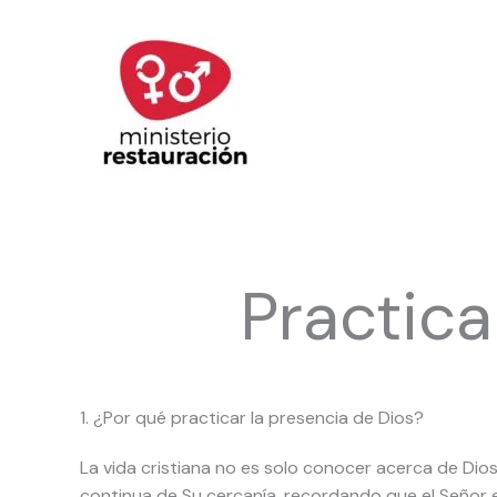
Ir
al
contenido
Practica
1. ¿Por qué practicar la presencia de Dios?
La vida cristiana no es solo conocer acerca de Dios,
continua de Su cercanía, recordando que el Señor