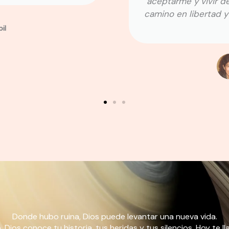
aceptarme y vivir d
camino en libertad y
pil
Donde hubo ruina, Dios puede levantar una nueva vida.
. Dios conoce tu historia, tus heridas y tus silencios. Hoy te 