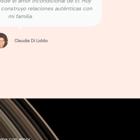
esde el amor incondicional de Él. Hoy
 construyo relaciones auténticas con
mi familia.
Claudia Di Liddo
llama con amor