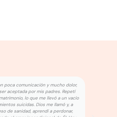
on poca comunicación y mucho dolor,
Grac
er aceptada por mis padres. Repetí
en e
atrimonio, lo que me llevó a un vacío
culpa 
entos suicidas. Dios me llamó y, a
compa
so de sanidad, aprendí a perdonar,