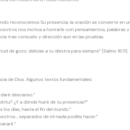
ando reconocemos Su presencia, la oración se convierte en u
nosotros nos motiva a honrarle con pensamientos, palabras y
ncia trae consuelo y dirección aun en las pruebas.
itud de gozo; delicias a tu diestra para siempre” (Salmo 16:11).
ncia de Dios. Algunos textos fundamentales:
e daré descanso.”
íritu? ¿Y a dónde huiré de tu presencia?”
los días, hasta el fin del mundo.”
osotros… separados de mí nada podéis hacer.”
pararé.”